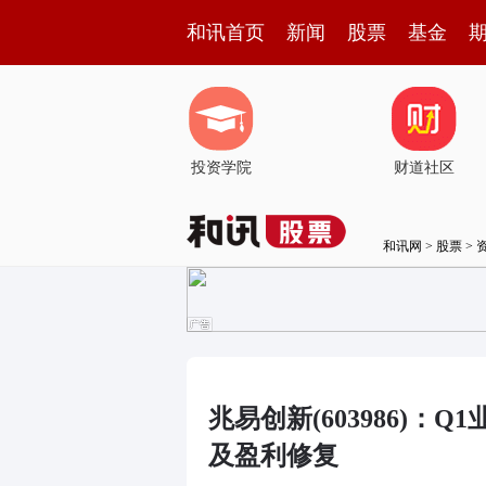
和讯首页
新闻
股票
基金
投资学院
财道社区
和讯网
>
股票
>
兆易创新(603986)：
及盈利修复