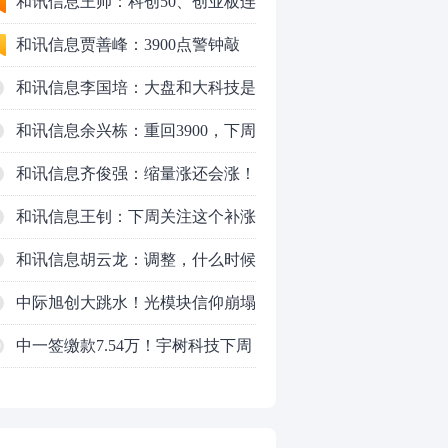
行情怎么走？
和讯信息王帅：科创50、创业板连
续反弹之后，重要防守线已出现
和讯信息贾善峰：3900点警钟敲
响，主力正在暗中布局！
和讯信息李国培：大盘和大科技是
反转？还是反弹？
和讯信息余兴栋：重回3900，下周
稳了吗？
和讯信息齐俊强：缩量涨还会涨！
和讯信息王钊：下周关注这个补涨
机会
和讯信息胡云龙：调整，什么时候
来
中际旭创大跳水！光模块信仰崩塌
了？
中一签缴款7.54万！宇树科技下周
0
一打新，A股机器人"朋友圈"全曝
光