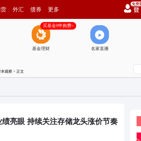
期货
外汇
债券
更多
买基金0申购费>
基金理财
名家直播
资本观察
> 正文
Q1业绩亮眼 持续关注存储龙头涨价节奏