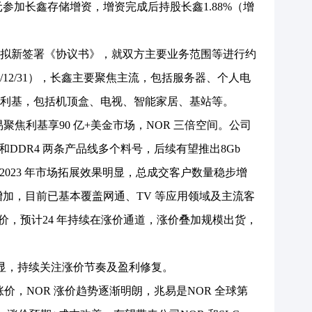
元参加长鑫存储增资，增资完成后持股长鑫1.88%（增
鑫拟新签署《协议书》，就双方主要业务范围等进行约
/12/31），长鑫主要聚焦主流，包括服务器、个人电
利基，包括机顶盒、电视、智能家居、基站等。
焦利基享90 亿+美金市场，NOR 三倍空间。公司
R3 和DDR4 两条产品线多个料号，后续有望推出8Gb
2023 年市场拓展效果明显，总成交客户数量稳步增
量持续增加，目前已基本覆盖网通、TV 等应用领域及主流客
启涨价，预计24 年持续在涨价通道，涨价叠加规模出货，
凸显，持续关注涨价节奏及盈利修复。
涨价，NOR 涨价趋势逐渐明朗，兆易是NOR 全球第