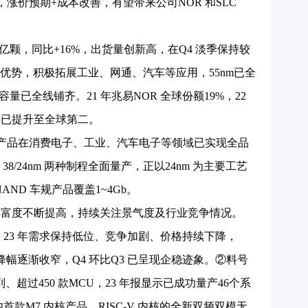
成长，涨价预期+成本改善，有望带来公司NOR 和SLC
33 亿颗，同比+16%，出货量创新高，在Q4 淡季保持较
优势，积极拓展工业、网通、汽车等应用，55nm已全
 容量已全线铺齐。21 年兆易NOR 全球份额19%，22
 年已提升至全球第二。
，产品在消费电子、工业、汽车电子等领域已实现全品
8/24nm 两种制程全面量产，正以24nm 为主要工艺
 NAND 车规产品覆盖1~4Gb。
品丰富度不断提高，持续关注景气度及行业竞争情况。
。23 年需求保持低位、竞争加剧、价格持续下降，
2 降幅逐渐收窄，Q4 环比Q3 已呈现企稳迹象。②料号
列、超过450 款MCU，23 年报显示已成功量产46个系
国内首款M7 内核产品，RISC-V 内核的全新双频双模无