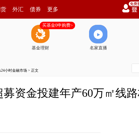
期货
外汇
债券
更多
买基金0申购费>
基金理财
名家直播
7x24小时金融市场
> 正文
募资金投建年产60万㎡线