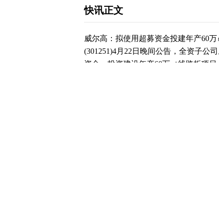
快讯正文
威尔高：拟使用超募资金投建年产60万
(301251)4月22日晚间公告，全
资金，投资建设年产60万㎡线路板项目。
月底，公司已投资3425万元美元。公
尔高以投资该项目，不足部分以公司自
下载和讯APP查看快讯，体验更佳>>
0
写评论
已有
条评论