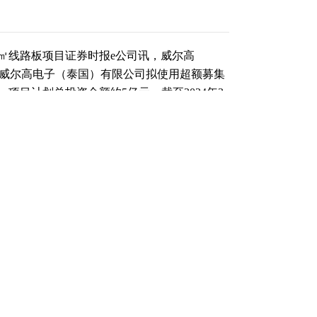
㎡线路板项目证券时报e公司讯，威尔高
资子公司威尔高电子（泰国）有限公司拟使用超额募集
项目计划总投资金额约5亿元，截至2024年3
司拟使用部分超额募集资金1.1亿元增资至泰国威
有资金支付。
（责任编辑：张晓波 ）
跟帖用户自律公约
500
提 交
还可输入
字