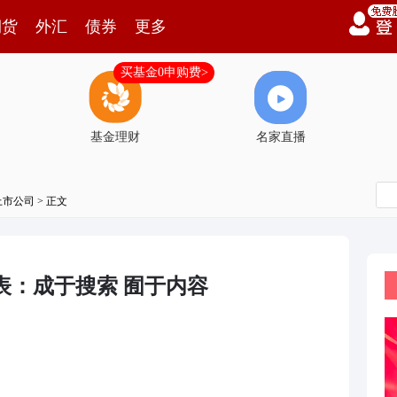
期货
外汇
债券
更多
买基金0申购费>
基金理财
名家直播
上市公司
> 正文
表：成于搜索 囿于内容