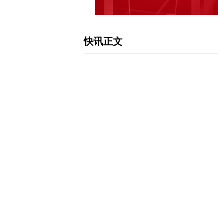
快讯正文
中巴高委会工业、信息技术和通信分委
报，4月24日，中国—巴西高层协调
会议以视频形式召开。工业和信息化部
米格尔共同出席会议。张云明指出，中
互补性强，发展战略契合。中方愿同巴
持续深化在5G/6G、人工智能、量子
业升级和数字化转型，助力新时代中巴
下载和讯APP查看快讯，体验更佳>>
0
写评论
已有
条评论