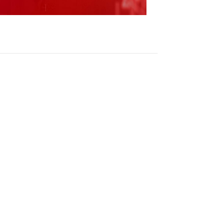
会第七次会议召开证券时报e公司讯，据工信微
与合作委员会工业、信息技术和通信分委会第七次
副部长张云明与巴西科技创新部副部长恩里克·
国和巴西在工业、信息技术和通信等领域产业
方一道，继续落实好两国元首会晤重要共识，
技术、电子信息等领域的务实合作，携手推动产
全面战略伙伴关系不断迈上新台阶。
（责任编辑：王治强 HF013 ）
跟帖用户自律公约