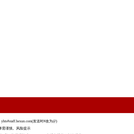
staff.hexun.com(发送时#改为@)
择需谨慎。
风险提示