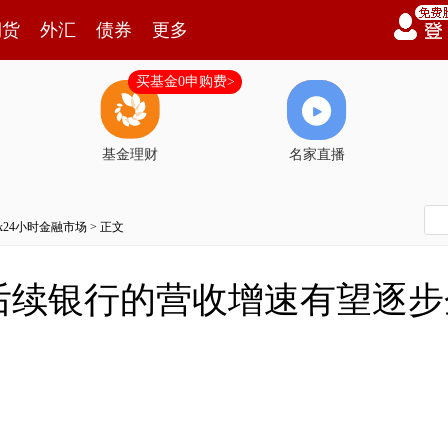
期货
外汇
债券
更多
买基金0申购费>
基金理财
名家直播
7x24小时金融市场
> 正文
后续银行的营收增速有望逐步