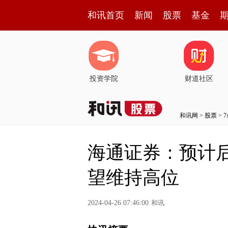
和讯首页
新闻
股票
基金
投资学院
财道社区
和讯网
>
股票
>
海通证券：预计
望维持高位
2024-04-26 07:46:00
和讯