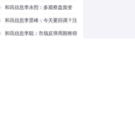
注意三个现象
和讯信息李永熙：多观察盘面变
化，耐心等待成交量放大
和讯信息李景峰：今天要回调？注
意这个信号！
和讯信息李聪：市场反弹周期将得
以延长
和讯信息李瑛：亏钱VS赚钱
和讯信息高璐明：黄金大涨！科技
下跌！注意今天这么走！
和讯信息李发亮：科创板反弹走势
表现亮眼
因私募基金根据投资者指令投资运
0
作违规，浙江证监局对时任副总经
理陈万里出具警示函