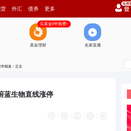
期货
外汇
债券
更多
买基金0申购费>
基金理财
名家直播
股市报道
> 正文
蔚蓝生物直线涨停