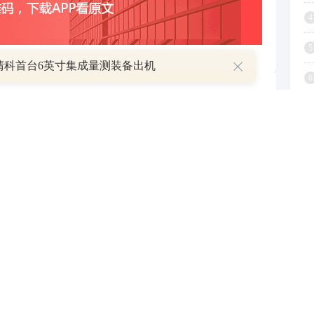
4
5
清科首台6英寸集成量测装备出机
6
跟帖用户自律公约
7
8
500
提 交
9
还可输入
字
1
查看剩下
100
条评论
疑解惑