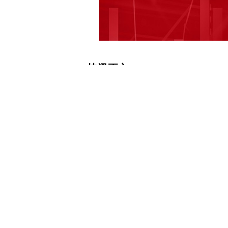
快讯正文
【西安：二孩及以上多子女家庭使用公
础上提高至1.2倍】证券时报网讯，据
乡建设局发布关于进一步促进房地产市
公积金贷款购房的，首付比例不低于2
贷款购房的，首付比例不低于25%。
不超过30年，贷款期限与房屋建成年限
庭使用公积金贷款购房的，贷款最高额度
婷
下载和讯APP查看快讯，体验更佳>>