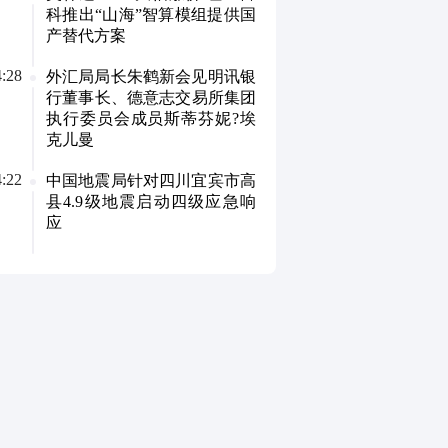
科推出“山海”智算模组提供国
产替代方案
4:28
外汇局局长朱鹤新会见明讯银
行董事长、德意志交易所集团
执行委员会成员斯蒂芬妮?埃
克儿曼
4:22
中国地震局针对四川宜宾市高
县4.9级地震启动四级应急响
应