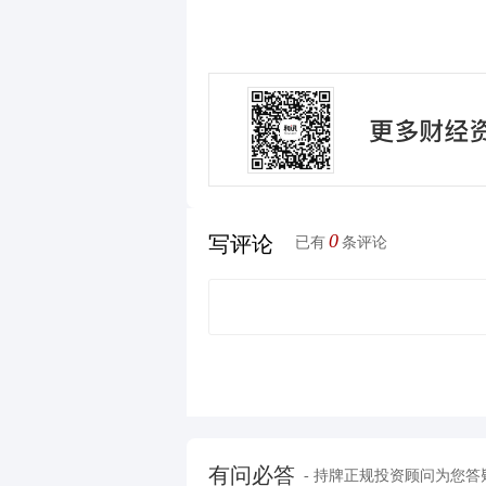
0
写评论
已有
条评论
有问必答
- 持牌正规投资顾问为您答