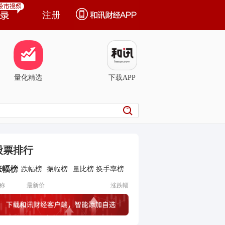
注册
量化精选
下载APP
股票排行
涨幅榜
跌幅榜
振幅榜
量比榜
换手率榜
称
最新价
涨跌幅