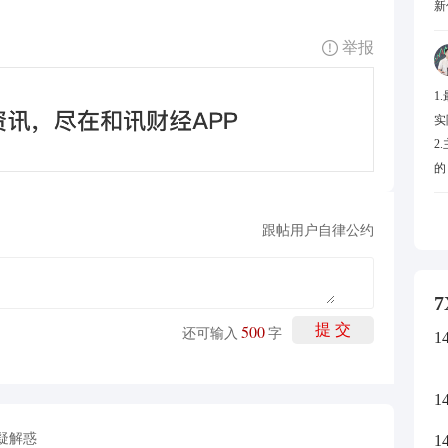
新
举报
1
实
2
的
还
跟帖用户自律公约
7
500
提 交
还可输入
字
1
1
疑解惑
1