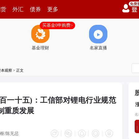
期货
外汇
债券
更多
买基金0申购费>
基金理财
名家直播
资本观察
> 正文
一百一十五)：工信部对锂电行业规范
制重质发展
名
枢/陈无忌