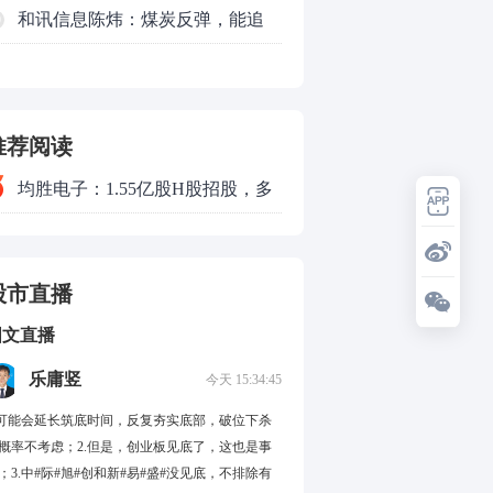
新主线已浮现？周五大盘怎么走？
和讯信息陈炜：煤炭反弹，能追
0
吗？八月主线看哪？
推荐阅读
均胜电子：1.55亿股H股招股，多
领域发展势头好
股市直播
图文直播
乐庸竖
今天 15:34:45
.可能会延长筑底时间，反复夯实底部，破位下杀
概率不考虑；2.但是，创业板见底了，这也是事
；3.中#际#旭#创和新#易#盛#没见底，不排除有