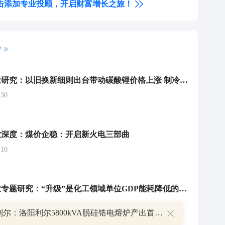
击添加专业投顾，开启财富增长之旅！
P
基础化工行业研究：以旧换新细则出台带动碳酸锂价格上涨 制冷剂延续强势
30
业深度：煤价企稳：开启新火电三部曲
10
基础化工行业专题研究：“升级”是化工领域单位GDP能耗降低的主要推动力
25
北京利尔：洛阳利尔5800kVA脱硅锆电熔炉产出首批成品