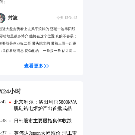
低；
封波
今天 15:34:45
.最近大盘走势看上去风平浪静的 还是一连串阳线
际暗地里很多博弈 能挺在这个位置 真的不容易；
.主要就是创业板二哥 带头跳水的 带着三哥一起跳
；3.你看这消息 使劲配合，一条接一条 估计周末
得有消息；
查看更多
X24小时
4:42
北京利尔：洛阳利尔5800kVA
脱硅锆电熔炉产出首批成品
4:38
日韩股市主要股指集体收跌
4:37
英伟达Jetson大幅涨价 理工雷