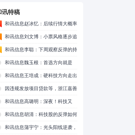
和讯特稿
和讯信息赵冰忆：后续行情大概率
会以高频震荡作为主要运行形式
和讯信息刘文博：小票风格逐步追
上了大票上涨节奏
和讯信息李聪：下周观察反弹的持
续时长、最终反弹高度
和讯信息魏玉根：首选方向就是
PCB
和讯信息王培成：硬科技方向走出
了一波力度较强的反弹
因违规发放项目贷款等，浙江嘉善
农村商业银行股份有限公司被罚款
和讯信息高璐明：深夜！科技又
230万元
跌！今天会跌吗？
和讯信息胡清：科技股的反弹如何
对待？
和讯信息蒲宇宁：光头阳线逆袭，