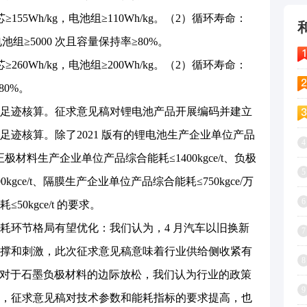
Wh/kg，电池组≥110Wh/kg。（2）循环寿命：
电池组≥5000 次且容量保持率≥80%。
Wh/kg，电池组≥200Wh/kg。（2）循环寿命：
80%。
迹核算。征求意见稿对锂电池产品开展编码并建立
迹核算。除了2021 版有的锂电池生产企业单位产品
4
了正极材料生产企业单位产品综合能耗≤1400kgce/t、负极
5
gce/t、隔膜生产企业单位产品综合能耗≤750kgce/万
6
0kgce/t 的要求。
环节格局有望优化：我们认为，4 月汽车以旧换新
7
撑和刺激，此次征求意见稿意味着行业供给侧收紧有
8
政策对于石墨负极材料的边际放松，我们认为行业的政策
9
，征求意见稿对技术参数和能耗指标的要求提高，也