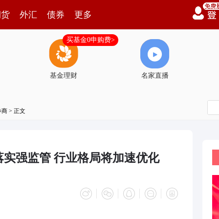
期货
外汇
债券
更多
买基金0申购费>
基金理财
名家直播
券商
> 正文
落实强监管 行业格局将加速优化