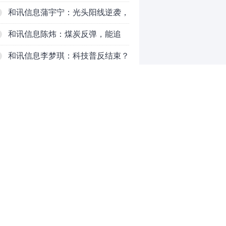
对待？
和讯信息蒲宇宁：光头阳线逆袭，
新主线已浮现？周五大盘怎么走？
和讯信息陈炜：煤炭反弹，能追
吗？八月主线看哪？
和讯信息李梦琪：科技普反结束？
和讯信息吕妮蔓：风格开始切换
了，周五干万注意
和讯信息杨玉杰：指数红了，但这
个信号警惕！
和讯信息文太彬：科技连涨3天，
明天会迎来分化？
和讯信息杨德勇：反弹熄火？
0