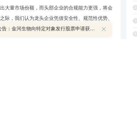
出大量市场份额，而头部企业的合规能力更强，将会
4
之际，我们认为龙头企业凭借安全性、规范性优势、
5
充分受益，持续看好两轮车龙头的表现。
午间公告：金河生物向特定对象发行股票申请获证监会同意注册批复
6
7
8
9
举报
1