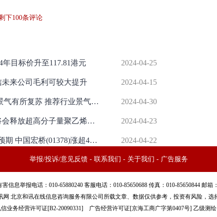
剩下
100
条评论
年目标价升至117.81港元
2024-04-25
信未来公司毛利可较大提升
2024-04-15
化工行业2024年5月投资策略：化工景气有所复苏 推荐行业景气方向
2024-04-30
恒辉安防：随着市场行情回暖 公司将会释放超高分子量聚乙烯纤维产能对外销售
2024-04-23
港股异动 | 电解铝需求韧性显著超越预期 中国宏桥(01378)涨超4% 中国铝业(02600)现涨近3%
2024-04-22
举报/投诉/意见反馈
-
联系我们
-
关于我们
-
广告服务
话：010-65880240 客服电话：010-85650688 传真：010-85650844 邮箱：yhts#
讯网 北京和讯在线信息咨询服务有限公司所载文章、数据仅供参考，投资有风险，选
信业务经营许可证[B2-20090331]
广告经营许可证[京海工商广字第0407号]
乙级测绘资