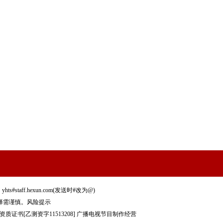
staff.hexun.com(发送时#改为@)
择需谨慎。
风险提示
质证书[乙测资字11513208]
广播电视节目制作经营