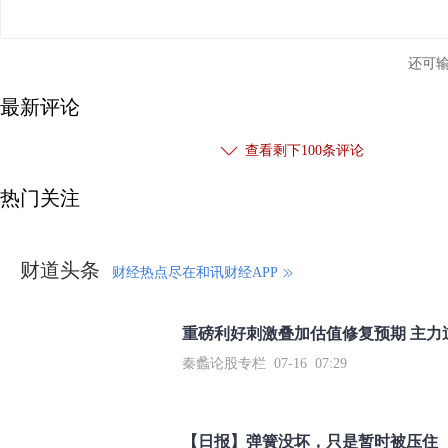
还可
最新评论
查看剩下
100
条评论
热门关注
财道头条
财经热点尽在和讯财经APP
秦蠡论股专栏 07-16 07:29
【日报】弹簧没坏，只是暂时被压住