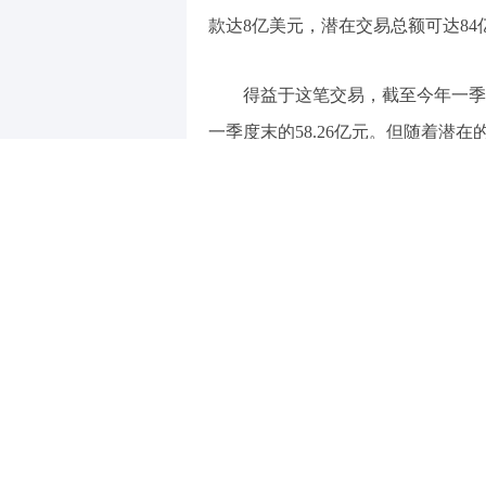
款达8亿美元，潜在交易总额可达84
得益于这笔交易，截至今年一季
一季度末的58.26亿元。但随着潜
如今选择筹划港股上市拓宽融资渠道
值得一提的是，百利天恒在5月
利天恒方称，公司收到监管工作函的
的真实性，与公司拟赴港上市事项无
在手资金大幅增加后筹划港股融
5月13日晚，百利天恒的一则