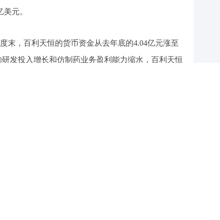
亿美元。
度末，百利天恒的货币资金从去年底的4.04亿元涨至
在的研发投入增长和仿制药业务盈利能力缩水，百利天恒
。
14日公告收到监管工作函。据《北京商报》报道，百
原因是因为投资者质疑公司与百时美施贵宝相关交易
关。
资
公告验证了此前的港股上市传言。