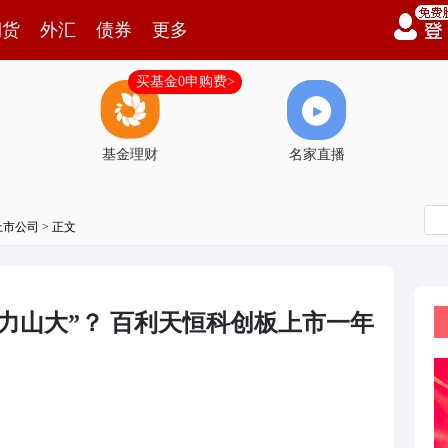
期货
外汇
债券
更多
买基金0申购费>
基金理财
名家直播
上市公司
> 正文
压力山大”？ 百利天恒科创板上市一年