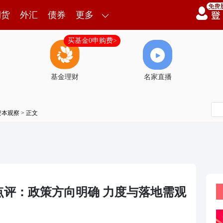
期货
外汇
债券
更多
买基金0申购费>
基金理财
名家直播
资本观察
> 正文
点评：政策方向明确 力度与落地需观