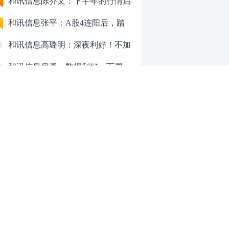
九个人生道理
和讯信息陈乔文：下半年的行情启
动了
和讯信息张平：A股4连阳后，踏
空怎么办？结构性回补！
和讯信息高璐明：深夜利好！不加
息了？周一还能涨吗？
和讯信息房勇：数据利好，下周一
应对方案
和讯信息代国飞：看懂这3种十字
星k线形态
和讯信息吕妮蔓：下周开盘这三个
方向，还有仓位的朋友一定要拿稳
炒股终极奥义：禁止跟任何股
了
票“谈恋爱”
茅台提价后20天：资本市场抢跑，
磨底属于现实
全球AI股集体重估，A股为何调整
0
更深，却率先反弹？