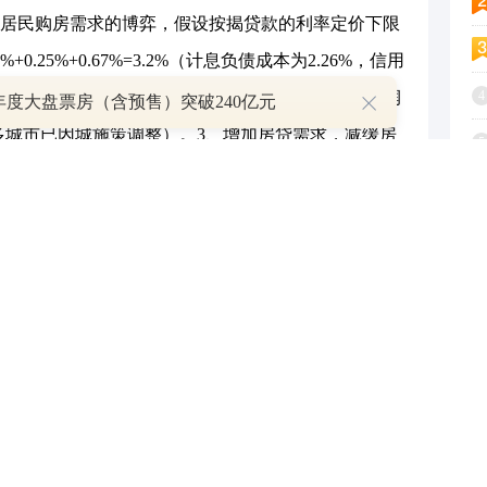
居民购房需求的博弈，假设按揭贷款的利率定价下限
0.25%+0.67%=3.2%（计息负债成本为2.26%，信用
下调50BP 对上市银行全年息差的冲击为0.7BP，对利润
4
6年度大盘票房（含预售）突破240亿元
多城市已因城施策调整）。3、增加房贷需求，减缓房
5
6
企稳。1、政策意图：稳定房价，缓解房企流动性
7
上的项目受益较为明显。地方国企在收购时将更多按照商
款的定价预计不低于1.95%（再贷款利率1.75%，银
8
+2.26*40%）；3、助力银行资产质量企稳。收储与再贷款
9
起到了积极的缓释作用，同时房价的边际企稳也带俩
1
于银行资产质量改善。
性、同时兼具高股息和国有金融机构的投资属性；
同时银行基本面稳健。优质城农商行的基本面确定性