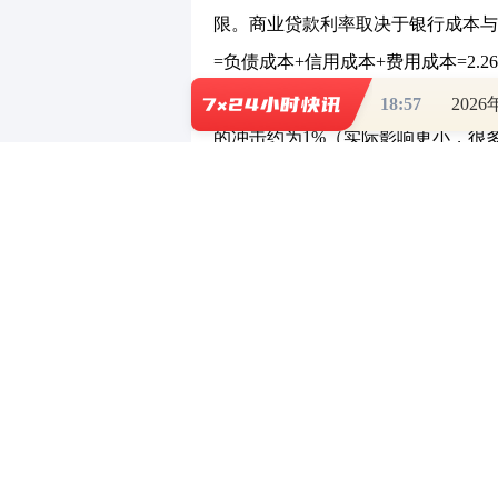
限。商业贷款利率取决于银行成本与
=负债成本+信用成本+费用成本=2.26%+
成本为0.25%),新发放按揭贷款利率
18:57
202
的冲击约为1%（实际影响更小，很
地产市场下行斜率。
收储与再贷款：助力银行资产质量
压力；2、租金回报率在1.95%以
业化原则进行考量；而银行投放该类贷
行负债成本2.26%，1.75%*60%
带来的流动性注入对房地产市场风险
了居民财富效应的改善，两者均有利
投资建议：银行股具有稳健和防御
投资面角度对银行股行情有强支撑，