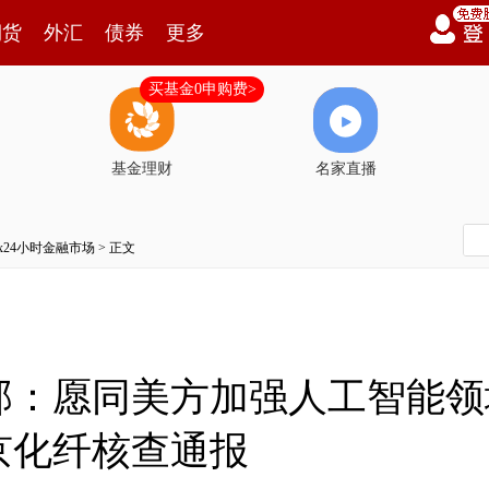
期货
外汇
债券
更多
买基金0申购费>
基金理财
名家直播
7x24小时金融市场
> 正文
部：愿同美方加强人工智能领
京化纤核查通报