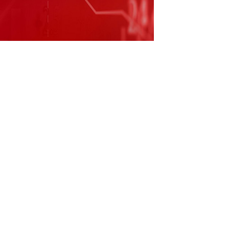
工智能领域交流合作；上交所发布关于南京化
要】住建部：各地应及时调整公积金贷款利率。
流合作。中国光伏行业协会：通过市场化手段
。自然资源部公开征求《土地储备管理办法》
金等期货交易保证金比例和涨跌停板幅度。我
，市场信心获得提振。小鹏汽车一季度业绩超
报。
（责任编辑：贺翀 ）