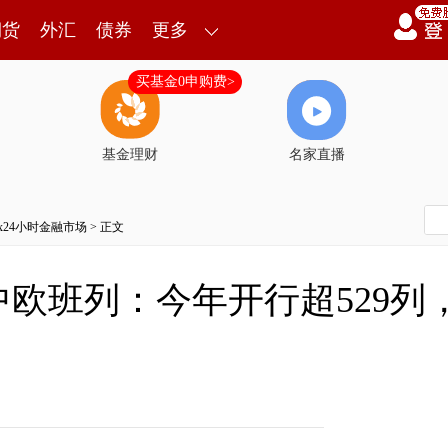
期货
外汇
债券
更多
买基金0申购费>
基金理财
名家直播
7x24小时金融市场
> 正文
欧班列：今年开行超529列，