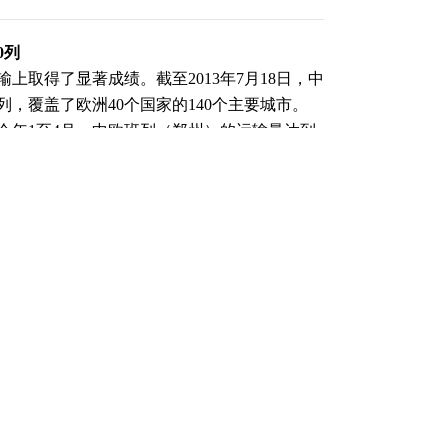
0列
上取得了显著成绩。截至2013年7月18日，中
列，覆盖了欧洲40个国家的140个主要城市。
今年1至4月，中欧班列（郑州）的运输量达到
，发送和到达的货物总计4.7万个标准箱，同比
（责任编辑：董萍萍 ）
跟帖用户自律公约
500
提 交
还可输入
字