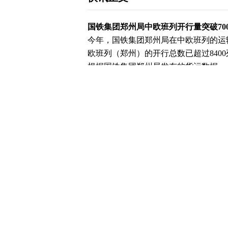
国铁集团郑州局中欧班列开行量突破70
今年，国铁集团郑州局在中欧班列的运输
欧班列（郑州）的开行总数已超过8400
根据国铁集团郑州局发布的货运数据，
了新的高度，累计开行达529列。同时
去年分别增长了135%和113%。
下载和讯APP查看快讯，体验更佳>>
0
写评论
已有
条评论