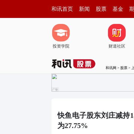
和讯首页
新闻
股票
基金
投资学院
财道社区
和讯网
>
股票
>
快鱼电子股东刘庄减持14
为27.75%