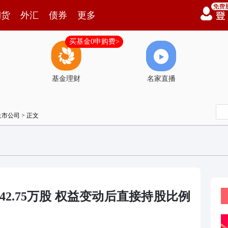
期货
外汇
债券
更多
买基金0申购费>
基金理财
名家直播
上市公司
> 正文
2.75万股 权益变动后直接持股比例