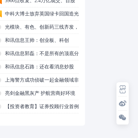
3900点收复、2.4万亿成交、百股
涨停！8月行情变了？
中科大博士放弃英国绿卡回国造光
量子芯片，要IPO了
光模块、有色、创新药三线齐发，
本周A股画风突变你跟上了吗？
和讯信息王帅：创业板、科创
50VS银行，底部区间与顶部区间
和讯信息郭磊：不是所有的顶底分
型都是顶底！
和讯信息石路：还在看消息炒股
吗？
上海警方成功侦破一起金融领域非
法代理维权敲诈勒索案件
亮剑金融黑灰产 护航营商好环境
——上海普陀严打“代理维权”敲诈
【投资者教育】证券投顾行业首例
0
犯罪、筑牢金融法治屏障
以敲诈勒索罪定罪的非法代理维权
案二审宣判，主犯获刑五年