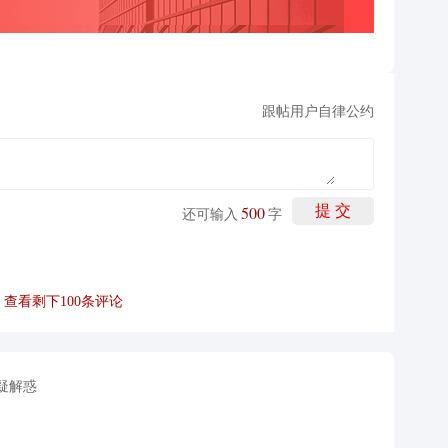
跟帖用户自律公约
500
提 交
还可输入
字
疑解惑
信设备和无线通信设备等。公司通过技术创新和用户需求导
大市场份额。2021年，华脉科技在FTTH/O和5G通信领