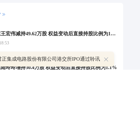
巨潮科技股东王宏伟减持49.62万股 权益变动后直接持股比例为15%
8:53
陆玲玲增持30.4万股 权益变动后直接持股比例为1.1%
07
君正集成电路股份有限公司港交所IPO通过聆讯
国前减持77.75万股 权益变动后直接持股比例为10%
30
婵娟减持36.29万股 权益变动后直接持股比例为20%
0:51