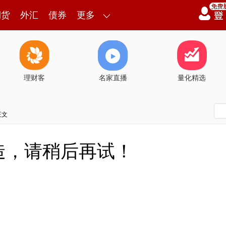
期货
外汇
债券
更多
理财客
名家直播
量化精选
正文
造，请稍后再试！