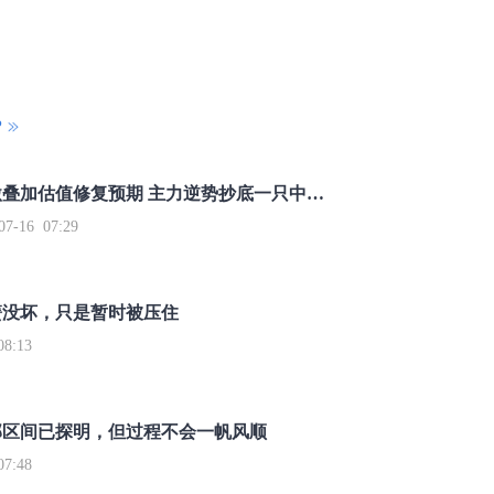
P
重磅利好刺激叠加估值修复预期 主力逆势抄底一只中药龙头股
16 07:29
簧没坏，只是暂时被压住
8:13
部区间已探明，但过程不会一帆风顺
7:48