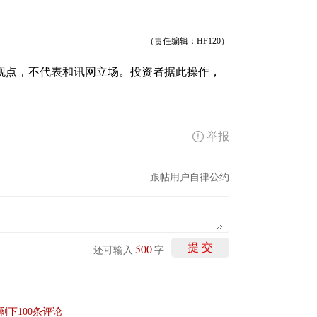
（责任编辑：HF120）
观点，不代表和讯网立场。投资者据此操作，
举报
跟帖用户自律公约
500
提 交
还可输入
字
剩下
100
条评论