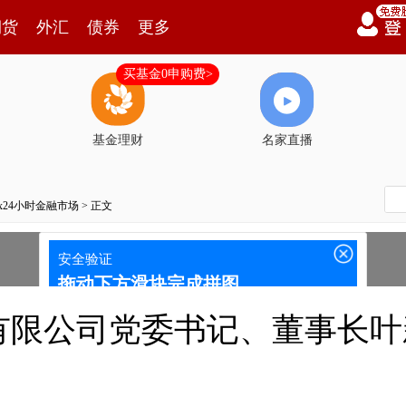
期货
外汇
债券
更多
买基金0申购费>
基金理财
名家直播
7x24小时金融市场
> 正文
有限公司党委书记、董事长叶