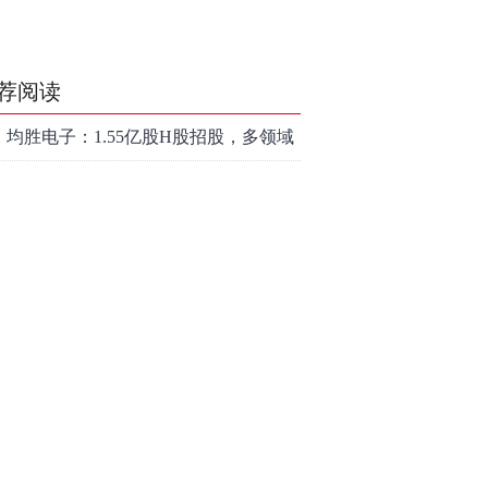
荐阅读
均胜电子：1.55亿股H股招股，多领域
发展势头好