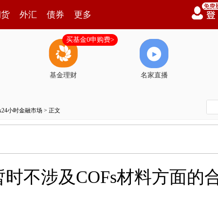
期货
外汇
债券
更多
买基金0申购费>
基金理财
名家直播
7x24小时金融市场
> 正文
时不涉及COFs材料方面的