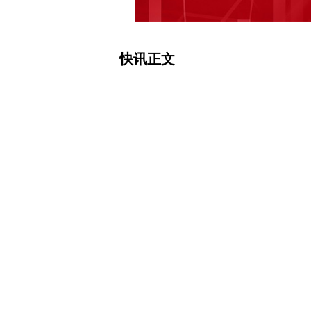
快讯正文
上海洗霸：公司暂时不涉及COFs材料
者互动平台提问：结晶性多孔高分子材
架材料。它具有多孔性、结晶性、稳定
子来调控其结构和功能。请问公司在这
研究？谢谢 上海洗霸（603200.SH
COFs材料方面的合作研究，先进材料
（www.sse.com.cn）和公司指定
鼎) 免责声明：本文内容与数据仅供
作，风险自担。 每日经济新闻
下载和讯APP查看快讯，体验更佳>>