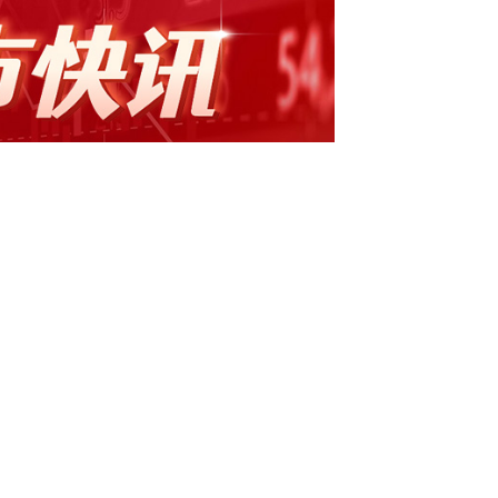
会委员、副总经理职务 每经AI快讯，东易日
）6月6日晚间发布公告称，因工作变动原因，刘浩先
、副总经理职务。辞职后，刘浩先生将不再担
份，东易日盛的营业收入构成为：家庭建筑装饰业
6.98%，其他业务收入占比3.43%，精工装收入