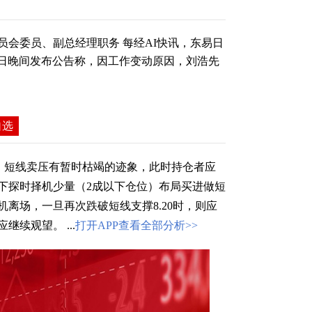
会委员、副总经理职务 每经AI快讯，东易日
）6月6日晚间发布公告称，因工作变动原因，刘浩先
自选
，短线卖压有暂时枯竭的迹象，此时持仓者应
下探时择机少量（2成以下仓位）布局买进做短
离场，一旦再次跌破短线支撑8.20时，则应
续观望。 ...
打开APP查看全部分析>>