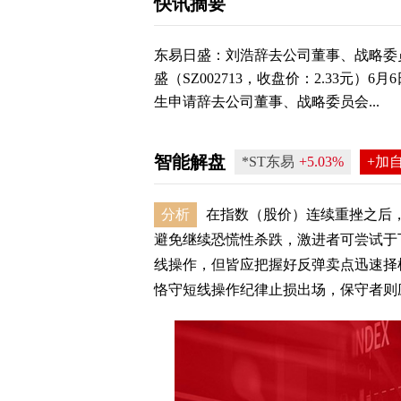
快讯摘要
东易日盛：刘浩辞去公司董事、战略委员
盛（SZ002713，收盘价：2.33元
生申请辞去公司董事、战略委员会...
智能解盘
*ST东易
+5.03%
+加
分析
在指数（股价）连续重挫之后
避免继续恐慌性杀跌，激进者可尝试于
线操作，但皆应把握好反弹卖点迅速择机
恪守短线操作纪律止损出场，保守者则应继