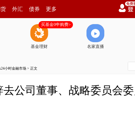
期货
外汇
债券
更多
买基金0申购费>
基金理财
名家直播
7x24小时金融市场
> 正文
辞去公司董事、战略委员会委