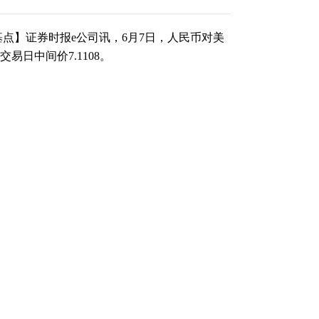
基点】证券时报e公司讯，6月7日，人民币对美
交易日中间价7.1108。
（责任编辑：张晓波 ）
跟帖用户自律公约
500
提 交
还可输入
字
基点
2024-06-03
个基点
2024-05-27