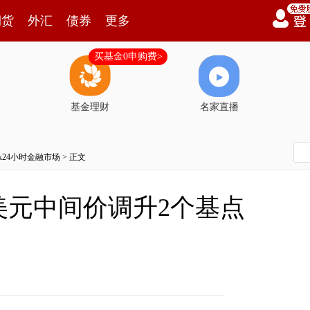
期货
外汇
债券
更多
买基金0申购费>
基金理财
名家直播
7x24小时金融市场
> 正文
美元中间价调升2个基点