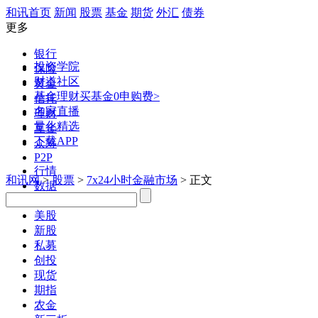
和讯首页
新闻
股票
基金
期货
外汇
债券
更多
银行
投资学院
保险
财道社区
黄金
基金理财
买基金0申购费>
信托
名家直播
理财
量化精选
互金
下载APP
众筹
P2P
行情
和讯网
>
股票
>
7x24小时金融市场
> 正文
数据
港股
美股
新股
私募
创投
现货
期指
农金