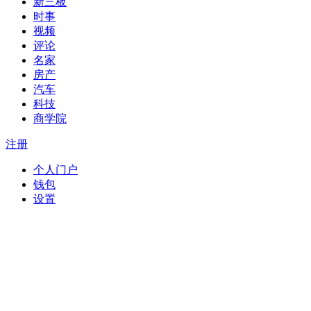
新三板
时事
视频
评论
名家
房产
汽车
科技
商学院
注册
个人门户
钱包
设置