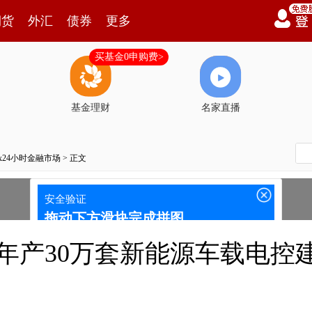
期货
外汇
债券
更多
买基金0申购费>
基金理财
名家直播
7x24小时金融市场
> 正文
年产30万套新能源车载电控