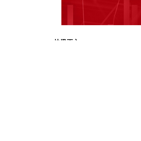
快讯正文
兆丰股份：公司“年产30万套新能源车载
快讯，有投资者在投资者互动平台提问：
田、福特等都减缓研发电动车的研发投
湖金斯曼的奇瑞汽车相关股份，你司是
发行募投项目“年产48万套商用车免维
目”的募集资金1.3亿元及相关利息收入
目”，是否再次面临调整？ 兆丰股份（30
1、公司参与投资立青岛火眼瑞祥一号
展，公司会严格按照相关法律法规的要
披露义务。2、公司“年产30万套新能