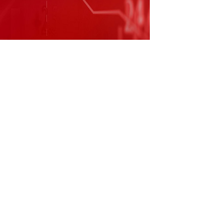
电控建设项目”目前尚在投资实施阶段 每经AI
2024年，苹果放弃、奔驰推迟，宝马、丰
产。你司参投青岛火眼瑞祥一号，间接受让芜
否会及时止损退出青岛火眼？你司此前非公开
护轮毂轴承单元及远程运维平台（一期）项
，转投“年产30万套新能源车载电控建设项
0695.SZ）6月13日在投资者互动平台表示，
产业投资合伙企业（有限合伙）事项正在有序进
求，对瑞祥一号的后续进展情况及时履行信息
源车载电控建设项目”目前尚在投资实施阶段，公