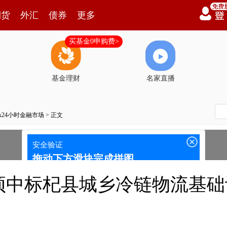
期货
外汇
债券
更多
买基金0申购费>
基金理财
名家直播
7x24小时金融市场
> 正文
预中标杞县城乡冷链物流基础