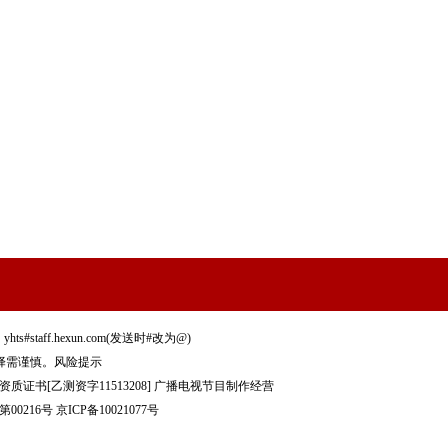
staff.hexun.com(发送时#改为@)
择需谨慎。
风险提示
质证书[乙测资字11513208]
广播电视节目制作经营
00216号
京ICP备10021077号