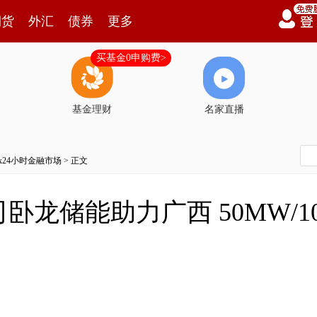
期货
外汇
债券
更多
买基金0申购费>
基金理财
名家直播
7x24小时金融市场
> 正文
龙储能助力广西 50MW/10