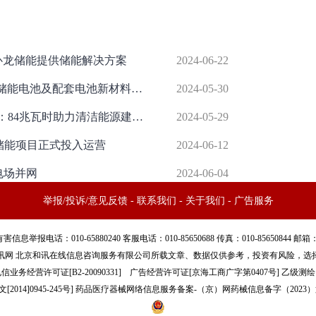
卧龙储能提供储能解决方案
2024-06-22
大中矿业：湖南大中赫“年产20GWh储能电池及配套电池新材料建设项目”的建设工程规划许可证已取得
2024-05-30
晶科能源与ACLE签订储能系统合同：84兆瓦时助力清洁能源建设国务院发布节能降碳方案：加速推进非化石能源发展
2024-05-29
Wh储能项目正式投入运营
2024-06-12
电场并网
2024-06-04
举报/投诉/意见反馈
-
联系我们
-
关于我们
-
广告服务
话：010-65880240 客服电话：010-85650688 传真：010-85650844 邮箱：yhts#
讯网 北京和讯在线信息咨询服务有限公司所载文章、数据仅供参考，投资有风险，选
信业务经营许可证[B2-20090331]
广告经营许可证[京海工商广字第0407号]
乙级测绘资
[2014]0945-245号
]
药品医疗器械网络信息服务备案-（京）网药械信息备字（2023）第