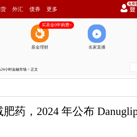
期货
外汇
债券
更多
买基金0申购费>
基金理财
名家直播
7x24小时金融市场
> 正文
，2024 年公布 Danuglip