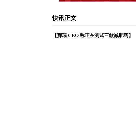
快讯正文
【辉瑞 CEO 称正在测试三款减肥药】
6 月 25 日，辉瑞 CEO Albert 
用与 GLP-1 相同的科学技术线路，另
辉瑞计划于 2024 年稍晚公布关于 Danug
随着更多公司进入减肥药市场，预计 Oz
下载和讯APP查看快讯，体验更佳>>
0
写评论
已有
条评论