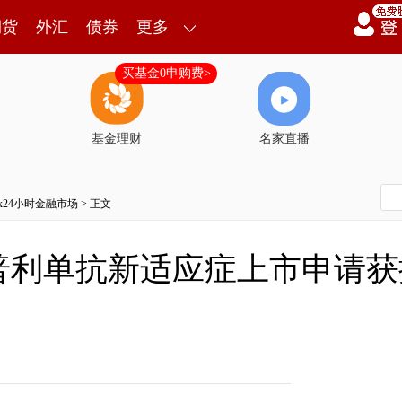
期货
外汇
债券
更多
买基金0申购费>
基金理财
名家直播
7x24小时金融市场
> 正文
普利单抗新适应症上市申请获