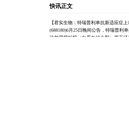
快讯正文
【君实生物：特瑞普利单抗新适应症上
(688180)6月25日晚间公告，特瑞普
注射用紫杉醇（白蛋白结合型）用于经充分
复发或转移性三阴性乳腺癌（TNBC
是特瑞普利单抗在中国内地获批的第十
下载和讯APP查看快讯，体验更佳>>
写评论
已有
条评论
最新评论