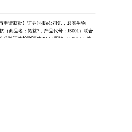
市申请获批】证券时报e公司讯，君实生物
利单抗（商品名：拓益?，产品代号：JS001）联合
验证的检测评估PD-L1阳性（CPS≥1）的
）的一线治疗的新适应症上市申请获得批准，这
项适应症。
（责任编辑：刘畅 ）
跟帖用户自律公约
500
提 交
还可输入
字