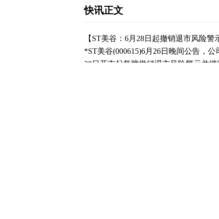
快讯正文
【ST美谷：6月28日起撤销退市风险
*ST美谷(000615)6月26日晚间公
28日开市起复牌撤销退市风险警示并继
谷”变更为“ST美谷”，日涨跌幅限制不
下载和讯APP查看快讯，体验更佳>>
0
写评论
已有
条评论