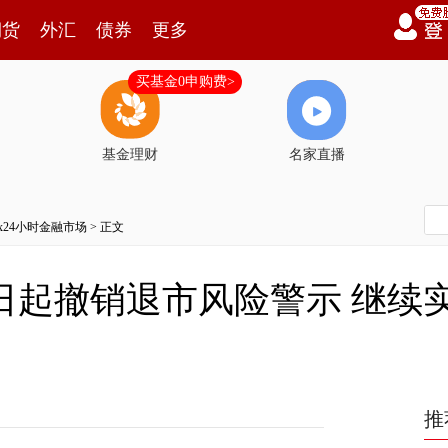
期货
外汇
债券
更多
买基金0申购费>
基金理财
名家直播
7x24小时金融市场
> 正文
28日起撤销退市风险警示 继
推