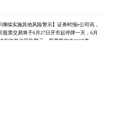
警示继续实施其他风险警示】证券时报e公司讯，
告，公司股票交易将于6月27日开市起停牌一天，6月
续实施其他风险警示，股票简称由“*ST美
变，仍为5%。
（责任编辑：刘畅 ）
跟帖用户自律公约
500
提 交
还可输入
字
举报/投诉/意见反馈
-
联系我们
-
关于我们
-
广告服务