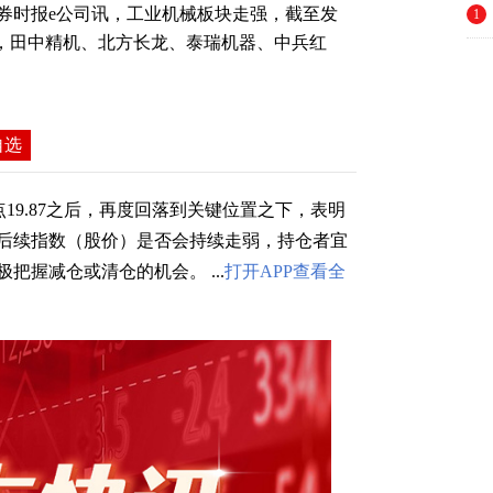
券时报e公司讯，工业机械板块走强，截至发
1
%，田中精机、北方长龙、泰瑞机器、中兵红
自选
19.87之后，再度回落到关键位置之下，表明
后续指数（股价）是否会持续走弱，持仓者宜
把握减仓或清仓的机会。 ...
打开APP查看全