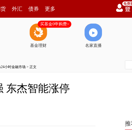
期货
外汇
债券
更多
买基金0申购费>
基金理财
名家直播
7x24小时金融市场
> 正文
 东杰智能涨停
推