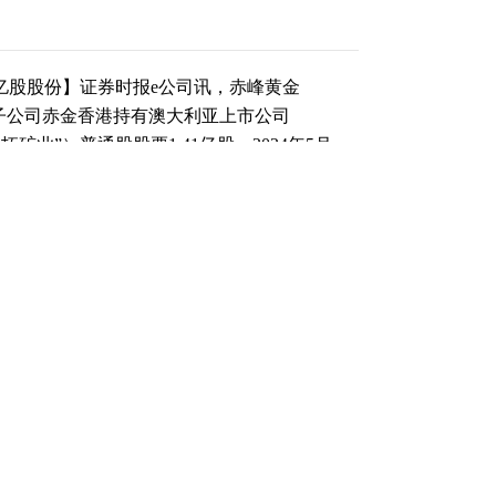
1亿股股份】证券时报e公司讯，赤峰黄金
全资子公司赤金香港持有澳大利亚上市公司
称“铁拓矿业”）普通股股票1.41亿股。2024年5月，
业”）开始对铁拓矿业全部股份进行有条件要约
业上述要约收购的最终报价，将赤金香港所持
对价为0.68澳元/股。本次交易完成后，赤金
金折合人民币约4.56亿元，持有铁拓矿业股
7843.93万元。
（责任编辑：周文凯 ）
跟帖用户自律公约