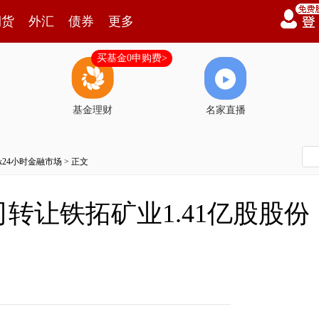
期货
外汇
债券
更多
买基金0申购费>
基金理财
名家直播
7x24小时金融市场
> 正文
转让铁拓矿业1.41亿股股份