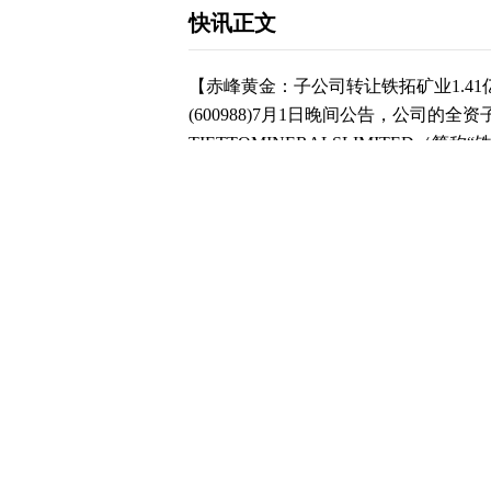
快讯正文
【赤峰黄金：子公司转让铁拓矿业1.4
(600988)7月1日晚间公告，公司的
TIETTOMINERALSLIMITED（简
招金矿业股份有限公司（简称“招金矿
收购，经审慎研究，公司已同意招金矿
铁拓矿业股份全部转让给招金矿业，交易
香港不再持有铁拓矿业股份，收回货币资
份及本次交易对本期损益影响折合人民币约
下载和讯APP查看快讯，体验更佳>>
0
写评论
已有
条评论