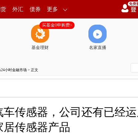
期货
外汇
债券
更多
买基金0申购费>
基金理财
名家直播
7x24小时金融市场
> 正文
汽车传感器，公司还有已经运
家居传感器产品