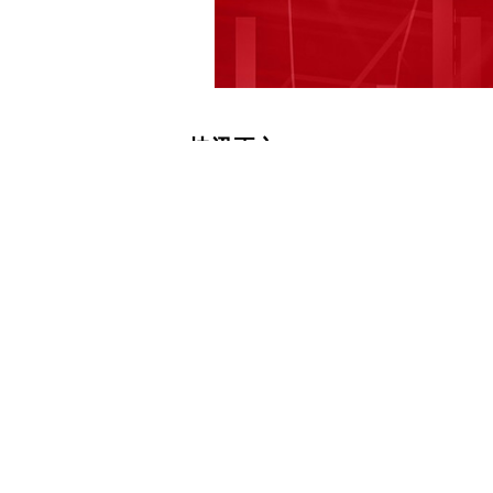
快讯正文
日盈电子：除了汽车传感器，公司还有
感器产品 每经AI快讯，有投资者在投
传感器领域，除了汽车电子传感器之外
重组的计划？贵司对那些下游领域有并
（603286.SH）7月3日在投资者
于空调、热水器等领域的智能家居传感
客户的需求进行研发，正在对座椅位置
内容在年度报告中有披露。关于并购，
标的，运用公司在资本、客户等方面的
展 (记者蔡鼎) 免责声明：本文内容