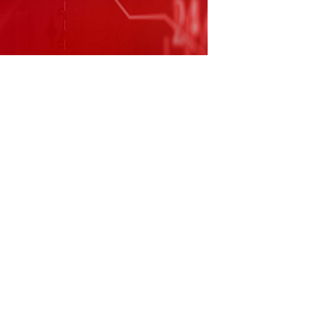
已经运用于空调、热水器等领域的智能家居传
资者互动平台提问：董事长，早上好，贵司处于
，有没有对其他领域的传感器进行研发或并购
购计划？预计给公司带来多少收益？ 日盈电子
互动平台表示，除了汽车传感器，公司还有已经运用
器产品，在研发方面，公司目前主要还是结合
传感器、空气质量管理系统等进行研发，相关
公司聚焦于公司产业链上下游有较好协同性的
优势并购整合合适的标的，促进公司高质量发
与数据仅供参考，不构成投资建议，使用前核实。