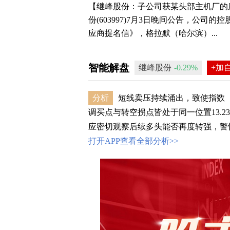
【继峰股份：子公司获某头部主机厂的
份(603997)7月3日晚间公告，公
应商提名信》，格拉默（哈尔滨）...
智能解盘
继峰股份
-0.29%
+加
分析
短线卖压持续涌出，致使指数（
调买点与转空拐点皆处于同一位置13.
应密切观察后续多头能否再度转强，警惕
打开APP查看全部分析>>