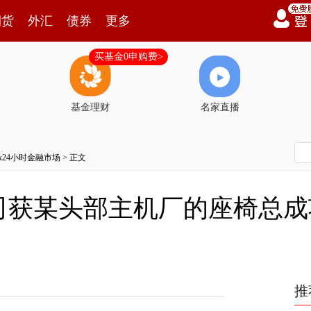
期货
外汇
债券
更多
买基金0申购费>
基金理财
名家直播
7x24小时金融市场
> 正文
司获某头部主机厂的座椅总成
推