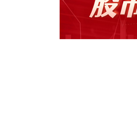
快讯正文
【继峰股份：子公司获某头部主机厂的
份(603997)7月3日晚间公告，公
应商提名信》，格拉默（哈尔滨）获得
开发、生产前后排座椅总成产品。根据客
项目生命周期6年，预计生命周期总金额
下载和讯APP查看快讯，体验更佳>>