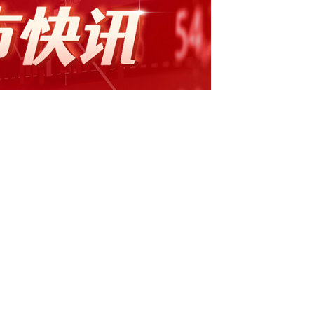
网讯，康欣新材(600076)今日跌停，全天换
20.45%。龙虎榜数据显示，营业部席位合计净卖出
当日该股因日振幅值达20.46%、日跌幅偏离值
5.65万元。