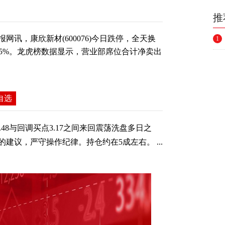
推
网讯，康欣新材(600076)今日跌停，全天换
1
20.45%。龙虎榜数据显示，营业部席位合计净卖出
自选
48与回调买点3.17之间来回震荡洗盘多日之
建议，严守操作纪律。持仓约在5成左右。 ...