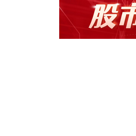
快讯正文
【康欣新材7月4日龙虎榜数据】证券时报
手率8.76%，成交额2.27亿元，振幅
375.65万元。 上交所公开信息显示，
达-9.37%上榜，营业部席位合计净卖出37
下载和讯APP查看快讯，体验更佳>>