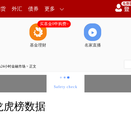
期货
外汇
债券
更多
买基金0申购费>
基金理财
名家直播
7x24小时金融市场
> 正文
龙虎榜数据