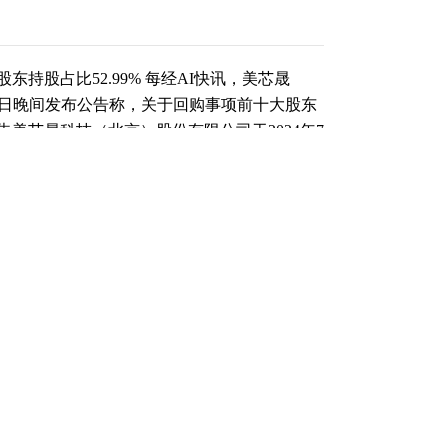
股东持股占比52.99% 每经AI快讯，美芯晟
）7月10日晚间发布公告称，关于回购事项前十大股东
美芯晟科技（北京）股份有限公司于2024年7
，审议通过了《关于使用超募资金以集中竞价交
公司2024年7月8日前十大无限售条件股东披
ONGLIMITED持约935万股，占比13.74%；珠
约602万股，占比8.84%；程才生持约526
，占比4.63%；杭州紫尘投资合伙企业（有限合
多斯市金利投资有限责任公司持约244万股，占比
伙企业（有限合伙）持约194万股，占比
理有限公司－深圳市高捷智慧股权投资基金合伙
.79%；中国建设银行股份有限公司－信澳先进
占比2.59%；衢州瑞芯企业管理合伙企业（有
前十大流通股东合计持股约3605万股，占比
元。 道达号（daoda1997）“个股趋势”提醒：