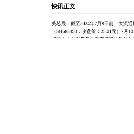
快讯正文
美芯晟：截至2024年7月8日前十大流通
（SH688458，收盘价：25.01元
和前十大无限售条件股东持股信息的公告
月8日召开第一届董事会第十五次会议
易方式回购公司股份方案的议案》。现将
露如下：WIHARPERFUNDVIIHONGK
海横琴博瑞芯投资合伙企业（有限合伙）持
万股，占比7.74%；王波持约315万股
伙）持259万股，占比3.81%；鄂尔
3.58%；清控银杏南通创业投资基金合
2.85%；深圳市高捷金台创业投资管
企业（有限合伙）持约190万股，占比2
智造股票型证券投资基金持约176万股，
限合伙）持约164万股，占比2.42%。
52.99%。 截至发稿，美芯晟市值为28亿