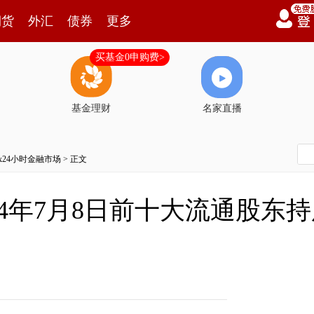
期货
外汇
债券
更多
买基金0申购费>
基金理财
名家直播
7x24小时金融市场
> 正文
4年7月8日前十大流通股东持股