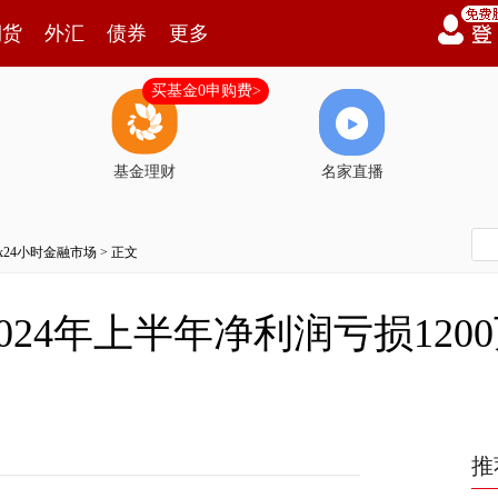
期货
外汇
债券
更多
买基金0申购费>
基金理财
名家直播
7x24小时金融市场
> 正文
24年上半年净利润亏损1200万
推