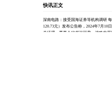
快讯正文
深南电路：接受国海证券等机构调研 每经
120.73元）发布公告称，2024年7
总经理、董事会秘书张丽君、战略发展
佩琴、投资者关系经理郭家旭参与接待
深南电路市值为619亿元。 道达号（daod
内北向资金持股量减少358.44万股，占流
构对深南电路调研，合计调研的机构家数为19
陈鹏程) 免责声明：本文内容与数据
此操作，风险自担。 每日经济新闻
下载和讯APP查看快讯，体验更佳>>
写评论
已有
条评论