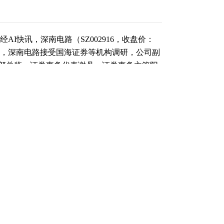
AI快讯，深南电路（SZ002916，收盘价：
月10日，深南电路接受国海证券等机构调研，公司副
部总监、证券事务代表谢丹、证券事务主管阳
，并回答了调研机构提出的问题。 截至发稿，
a1997）“个股趋势”提醒：1.深南电路近30日
通股比例减少0.70%；2.近30日内共有8批机
3家。 每经头条（nbdtoutiao）—— (记者
仅供参考，不构成投资建议，使用前请核实。据
（责任编辑：张晓波 ）
跟帖用户自律公约