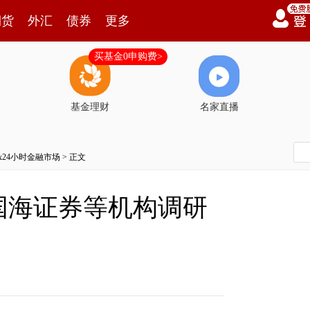
期货
外汇
债券
更多
买基金0申购费>
基金理财
名家直播
7x24小时金融市场
> 正文
国海证券等机构调研