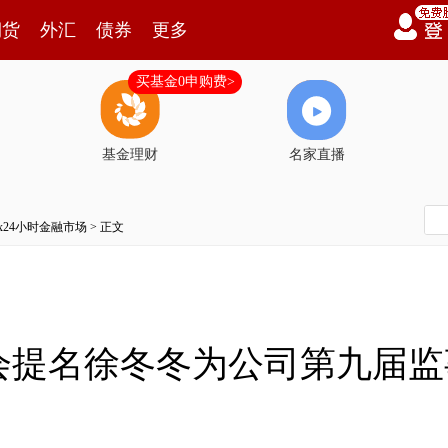
期货
外汇
债券
更多
买基金0申购费>
基金理财
名家直播
7x24小时金融市场
> 正文
会提名徐冬冬为公司第九届监