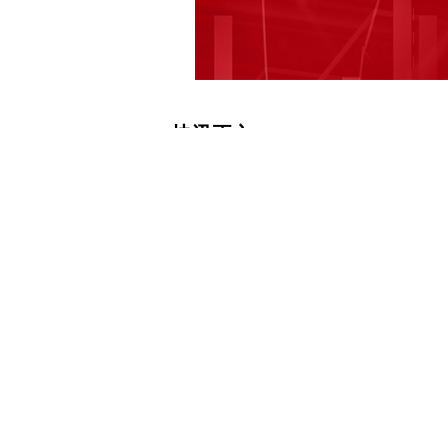
快讯正文
亨通股份：监事会提名徐冬冬为公司第九
讯，亨通股份（SH600226，收盘价：
因个人原因申请辞去公司第九届监事会
任任何职务。公司监事会提名徐冬冬先
人。 截至发稿，亨通股份市值为61亿元。 
通股份近30日内北向资金持股量增加383.
内无机构对亨通股份进行调研；3.亨通股
日，亨通股份近一年共发布3次人事变动公告。
黎) 免责声明：本文内容与数据仅供
作，风险自担。 每日经济新闻