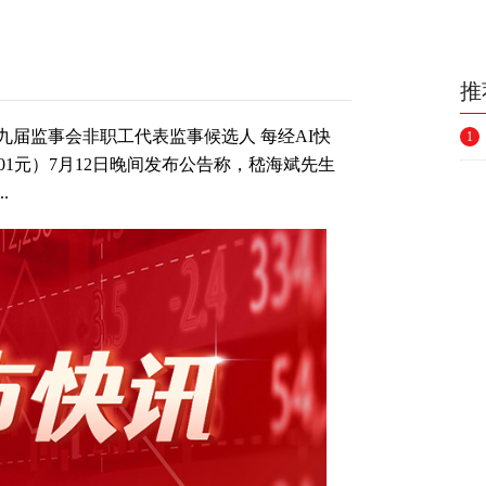
推
届监事会非职工代表监事候选人 每经AI快
1
2.01元）7月12日晚间发布公告称，嵇海斌先生
.