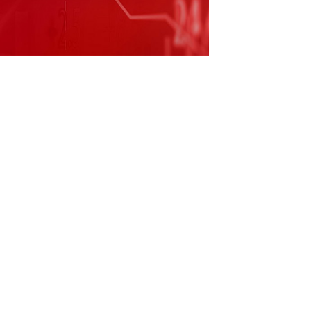
届监事会非职工代表监事候选人 每经AI快
2.01元）7月12日晚间发布公告称，嵇海斌先生
监事职务。辞职后，嵇海斌先生将不在公司担
生为公司第九届监事会非职工代表监事候选
道达号（daoda1997）“个股趋势”提醒：1.亨
82万股，占流通股比例增加0.13%；2.近30日
份上一次发布人事变动公告是2024年03月02
 每经头条（nbdtoutiao）—— (记者王瀚
参考，不构成投资建议，使用前请核实。据此操