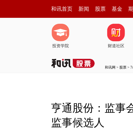
和讯首页
新闻
股票
基金
投资学院
财道社区
和讯网
>
股票
>
亨通股份：监事
监事候选人