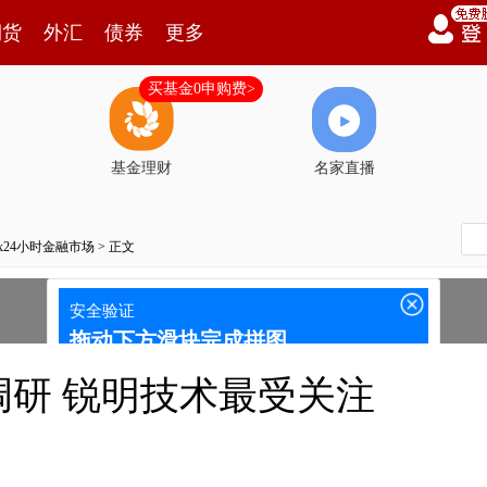
期货
外汇
债券
更多
买基金0申购费>
基金理财
名家直播
7x24小时金融市场
> 正文
调研 锐明技术最受关注