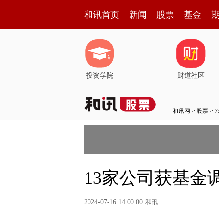
和讯首页
新闻
股票
基金
投资学院
财道社区
和讯网
>
股票
>
13家公司获基金
2024-07-16 14:00:00
和讯