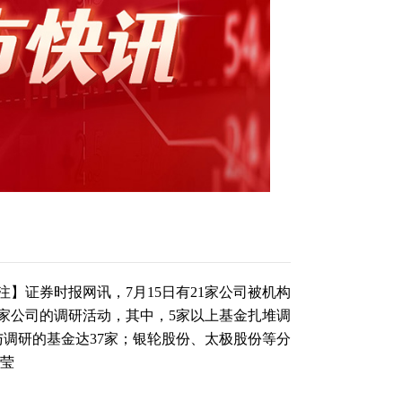
注】证券时报网讯，7月15日有21家公司被机构
3家公司的调研活动，其中，5家以上基金扎堆调
与调研的基金达37家；银轮股份、太极股份等分
星莹