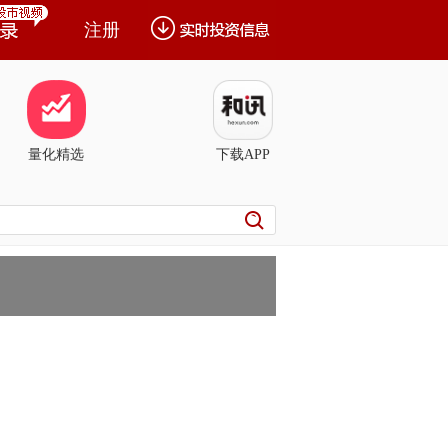
注册
量化精选
下载APP