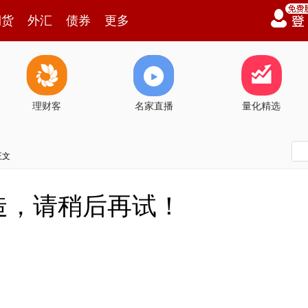
期货
外汇
债券
更多
理财客
名家直播
量化精选
正文
造，请稍后再试！