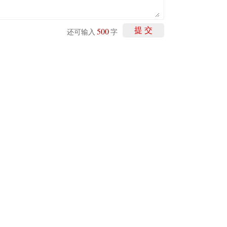
500
提 交
还可输入
字
剩下
100
条评论
P
重磅利好刺激叠加估值修复预期 主力逆势抄底一只中药龙头股
16 07:29
簧没坏，只是暂时被压住