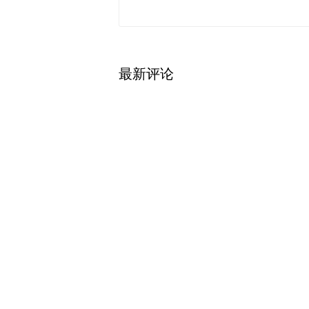
最新评论
查看
热门关注
财道头条
财经热点尽在和讯财经AP
秦蠡论股专栏 07-
【日报】弹