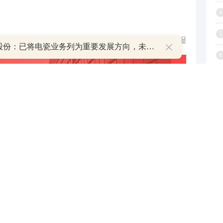
4
5
举报
华瓷股份：已将电瓷业务列为重要发展方向，未来会加大力度抢占市场份额
6
7
8
9
1
跟帖用户自律公约
500
提 交
还可输入
字