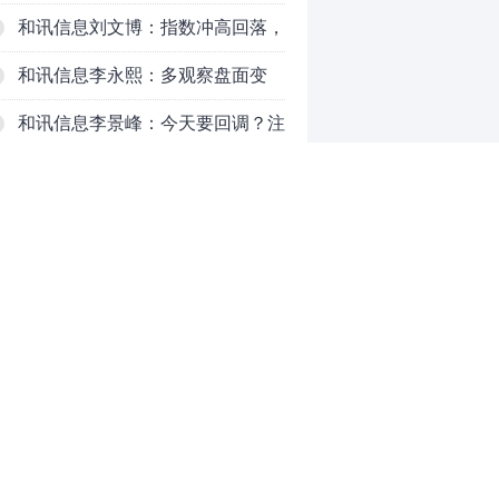
注意这个结构！
和讯信息刘文博：指数冲高回落，
注意三个现象
和讯信息李永熙：多观察盘面变
化，耐心等待成交量放大
和讯信息李景峰：今天要回调？注
意这个信号！
和讯信息李聪：市场反弹周期将得
以延长
和讯信息李瑛：亏钱VS赚钱
和讯信息高璐明：黄金大涨！科技
下跌！注意今天这么走！
和讯信息李发亮：科创板反弹走势
0
表现亮眼