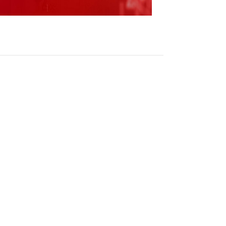
减持市值最多】证券时报网讯，证券时报?数据
持股市值环比减少，减持市值超千万元的有233
4只，减持市值最多的是中信证券，最新持股量为
值为4.79亿元，其次是中际旭创、京东方A，减持
（责任编辑：张晓波 ）
跟帖用户自律公约