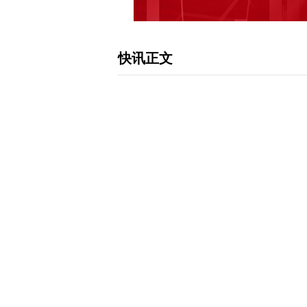
快讯正文
【北向资金大幅减持股名单中信证券被
宝统计显示，7月22日共有1708只股
只，减持市值在5000万元以上的有3
4.58亿股，环比减少4.99%，减持市
市值分别为2.72亿元、1.96亿元。
下载和讯APP查看快讯，体验更佳>>
写评论
已有
条评论