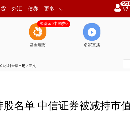
期货
外汇
债券
更多
买基金0申购费>
基金理财
名家直播
7x24小时金融市场
> 正文
持股名单 中信证券被减持市