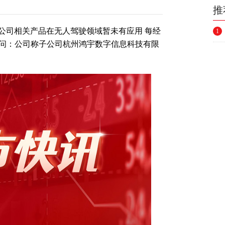
推
公司相关产品在无人驾驶领域暂未有应用 每经
1
提问：公司称子公司杭州鸿宇数字信息科技有限