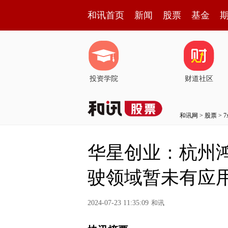
和讯首页
新闻
股票
基金
投资学院
财道社区
和讯网
>
股票
>
华星创业：杭州
驶领域暂未有应
2024-07-23 11:35:09
和讯