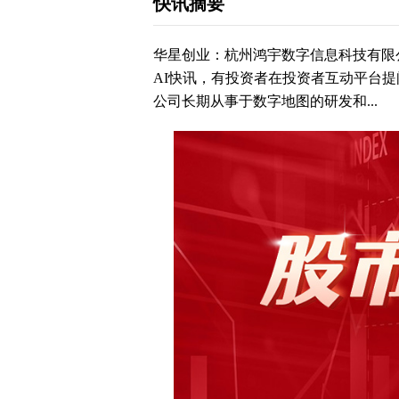
快讯摘要
华星创业：杭州鸿宇数字信息科技有限
AI快讯，有投资者在投资者互动平台
公司长期从事于数字地图的研发和...