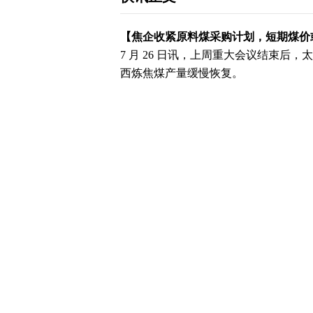
【焦企收紧原料煤采购计划，短期煤价
7 月 26 日讯，上周重大会议结束
西炼焦煤产量缓慢恢复。
但在全年安监高压形势下，山西主流地
产煤矿已基本全部复产，产量可观，后
稳定。
当前炼焦煤市场焦点不在煤矿端，终端
辑。近期成材加速下跌，市场悲观情绪
收紧原料煤采购计划，短期煤价恐继续
下载和讯APP查看快讯，体验更佳>>
写评论
已有
条评论