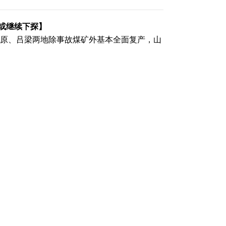
或继续下探】
后，太原、吕梁两地除事故煤矿外基本全面复产，山
区炼焦煤矿产量基本见顶，前期因事故长期停
续增产空间不大，产量将在一定时期维持相对
成材消费低迷对原燃料的负反馈是市场主要逻
蔓延至上游，钢厂对焦炭提降预期愈强，焦企
下探。
（责任编辑：董萍萍 ）