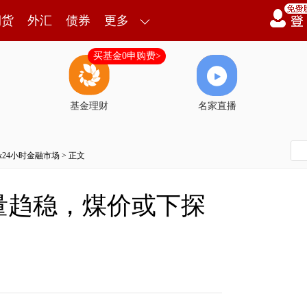
期货
外汇
债券
更多
买基金0申购费>
基金理财
名家直播
7x24小时金融市场
> 正文
量趋稳，煤价或下探