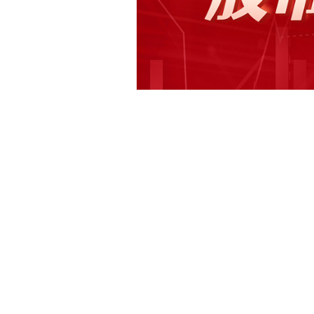
快讯正文
【大禹节水：慧图科技上半年订单金额同
月27日在互动平台表示，公司旗下慧
水旱灾害防御相关业务是公司旗下慧图
基础业务，旗下产品及方案具备洪水预警能
亿元，净利润4630万元。2024年1—6
前四个月完成本年目标。
下载和讯APP查看快讯，体验更佳>>