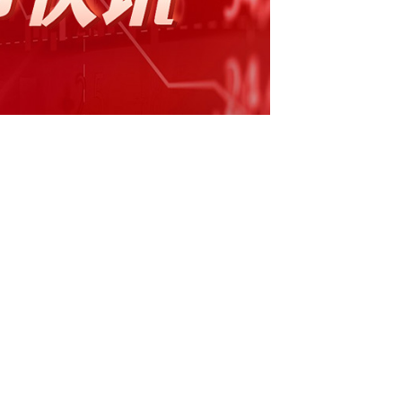
比增长85.5%】证券时报e公司讯，大禹节水7
图科技具备水旱灾害防御信息化所需技术能力。
科技的主营业务之一，水文监测是慧图科技的
力。慧图科技集团2023年实现应收约4.87
月订单已达到3.86亿元，同比增长85.5%，有望提