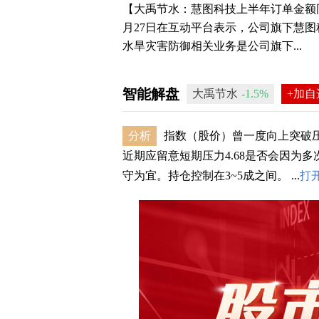
【大禹节水：慧图科技上半年订单金额同
月27日在互动平台表示，公司旗下慧
水旱灾害防御相关业务是公司旗下...
智能解盘
大禹节水
-1.5%
+加自
分析
指数（股价）曾一度向上突破压
近期应留意短期压力4.68是否会因为
守为宜。持仓控制在3~5成之间。 ...
打