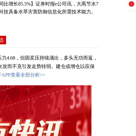
比增长85.5%】证券时报e公司讯，大禹节水7
1
图科技具备水旱灾害防御信息化所需技术能力。
选
力4.68，但因卖压持续涌出，多头无功而返，
多次攻而不克引发走势转弱。建仓或增仓以应保
开APP查看全部分析>>