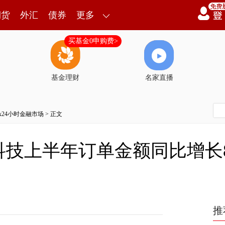
期货
外汇
债券
更多
买基金0申购费>
基金理财
名家直播
7x24小时金融市场
> 正文
技上半年订单金额同比增长85
推