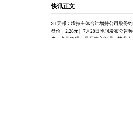
快讯正文
ST天邦：增持主体合计增持公司股份约688
盘价：2.28元）7月28日晚间发布公告
事、高级管理人员及核心管理、技术人
持公司股票约688万股，占公司总股本的0.
至12月份，ST天邦的营业收入构成为：养
料原料占比3.97%，其他占比0.31%。
（daoda1997）“个股趋势”提醒：1.
占流通股比例减少0.21%；2.近30日
持公告是2024年07月12日，第二个交
公告。 每经头条（nbdtoutiao）—
考，不构成投资建议，使用前请核实。
下载和讯APP查看快讯，体验更佳>>
0
写评论
已有
条评论