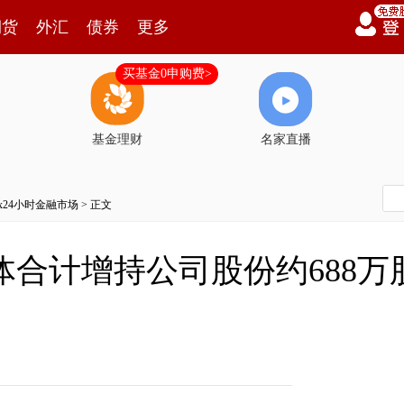
期货
外汇
债券
更多
买基金0申购费>
基金理财
名家直播
7x24小时金融市场
> 正文
体合计增持公司股份约688万