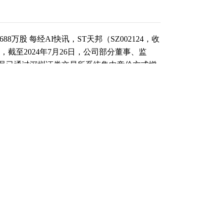
万股 每经AI快讯，ST天邦（SZ002124，收
称，截至2024年7月26日，公司部分董事、监
员已通过深圳证券交易所系统集中竞价方式增
31%，增持金额合计约1519万元。 2023年1
殖占比71.45%，食品占比24.27%，饲料及饲
 截至发稿，ST天邦市值为51亿元。 道达号
ST天邦近30日内北向资金持股量减少208.42万股，
内无机构对ST天邦进行调研；3.ST天邦上次发布增
易日上涨4.88%，ST天邦近一年共发布2次增持类
— (记者曾健辉) 免责声明：本文内容与数据仅供参
据此操作，风险自担。 每日经济新闻
（责任编辑：刘畅 ）