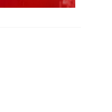
务】证券时报e公司讯，企查查APP显示，近
定代表人为朱留锋，注册资本800万元，经营范
硬件销售；人工智能应用软件开发；人工智能
透显示，该公司由元道通信全资子公司浙江元
限公司共同持股。
（责任编辑：张晓波 ）
跟帖用户自律公约