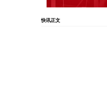
快讯正文
【元道通信等成立科技公司含多项AI业
日，山南灯之元科技有限公司成立，法
围包含：智能机器人的研发；人工智能
理论与算法软件开发等。企查查股权穿
道数字能源技术有限公司、灯塔科技有
下载和讯APP查看快讯，体验更佳>>
0
写评论
已有
条评论