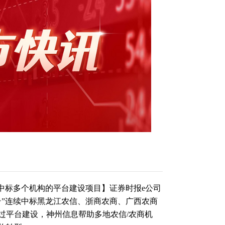
中标多个机构的平台建设项目】证券时报e公司
台”连续中标黑龙江农信、浙商农商、广西农商
过平台建设，神州信息帮助多地农信/农商机