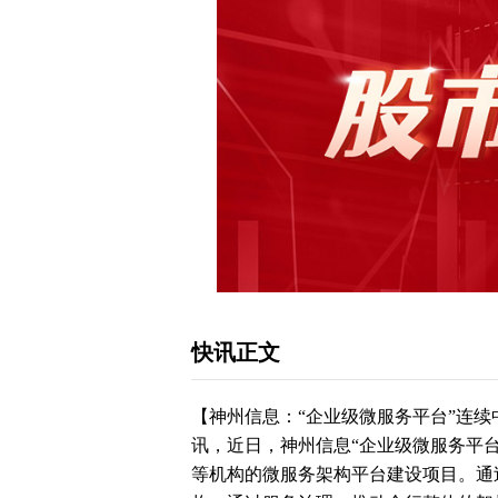
快讯正文
【神州信息：“企业级微服务平台”连续
讯，近日，神州信息“企业级微服务平
等机构的微服务架构平台建设项目。通