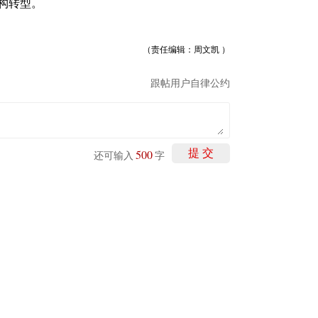
构转型。
（责任编辑：周文凯 ）
跟帖用户自律公约
500
提 交
还可输入
字
科创信息：公司参与了湖南省税务局信息化平台升级改造相关项目
2024-07-02
业IT解决方案市场Top1
2024-07-11
模型服务平台上线
2024-07-01