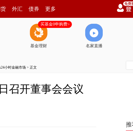
期货
外汇
债券
更多
买基金0申购费>
基金理财
名家直播
7x24小时金融市场
> 正文
9日召开董事会会议
推