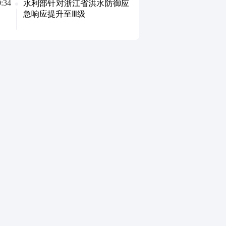
0:34
水利部针对浙江省洪水防御应
急响应提升至Ⅲ级