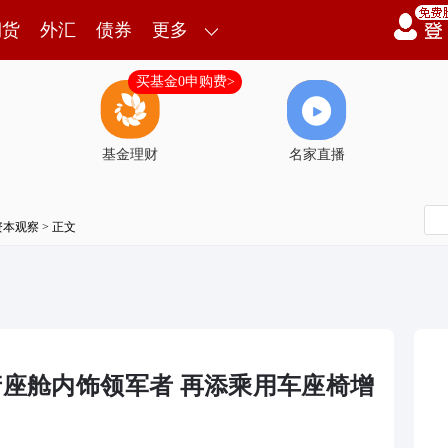
期货
外汇
债券
更多
买基金0申购费>
基金理财
名家直播
资本观察
> 正文
：国产座舱内饰领军者 再添乘用车座椅增