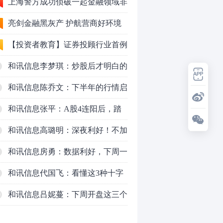
上海警方成功侦破一起金融领域非
法代理维权敲诈勒索案件
亮剑金融黑灰产 护航营商好环境
——上海普陀严打“代理维权”敲诈
【投资者教育】证券投顾行业首例
犯罪、筑牢金融法治屏障
以敲诈勒索罪定罪的非法代理维权
和讯信息李梦琪：炒股后才明白的
案二审宣判，主犯获刑五年
九个人生道理
和讯信息陈乔文：下半年的行情启
动了
和讯信息张平：A股4连阳后，踏
空怎么办？结构性回补！
和讯信息高璐明：深夜利好！不加
息了？周一还能涨吗？
和讯信息房勇：数据利好，下周一
应对方案
和讯信息代国飞：看懂这3种十字
星k线形态
和讯信息吕妮蔓：下周开盘这三个
0
方向，还有仓位的朋友一定要拿稳