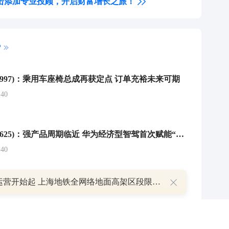
击添加专业投顾，开启财富增长之旅！
P
03997)：乘用车座椅总成再获定点 订单充裕未来可期
40
长安汽车(000625)：强产品周期临近 华为经济型智驾首次赋能“深蓝S07”
40
明日运营开始起 上海地铁全网络地面高架区段限速运行
国联证券：吉利汽车成长性优势明显 车型产品周期优势领先 给予“买入”评级
6:17