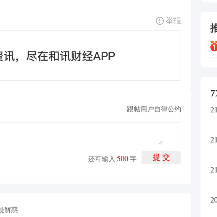
举报
7
2
跟帖用户自律公约
2
500
提 交
还可输入
字
2
2
疑解惑