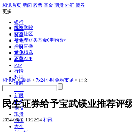
和讯首页
新闻
股票
基金
期货
外汇
债券
更多
银行
投资学院
保险
财道社区
黄金
基金理财
买基金0申购费>
信托
名家直播
理财
量化精选
互金
下载APP
众筹
P2P
行情
数据
和讯网
>
股票
>
7x24小时金融市场
> 正文
港股
美股
新股
民生证券给予宝武镁业推荐评
私募
创投
现货
2024-08-01 13:22:24
和讯
期指
农金